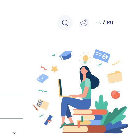
EN
/
RU